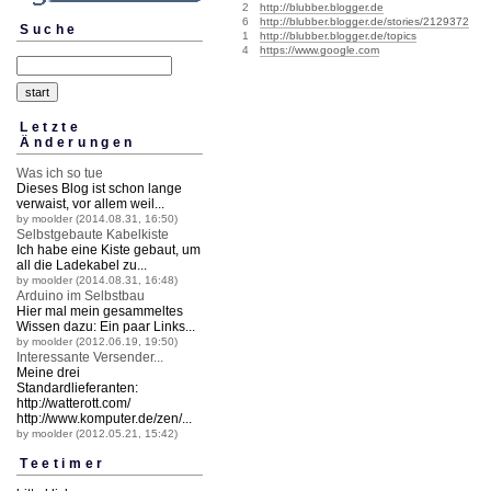
2
http://blubber.blogger.de
6
http://blubber.blogger.de/stories/2129372
Suche
1
http://blubber.blogger.de/topics
4
https://www.google.com
Letzte
Änderungen
Was ich so tue
Dieses Blog ist schon lange
verwaist, vor allem weil...
by moolder (2014.08.31, 16:50)
Selbstgebaute Kabelkiste
Ich habe eine Kiste gebaut, um
all die Ladekabel zu...
by moolder (2014.08.31, 16:48)
Arduino im Selbstbau
Hier mal mein gesammeltes
Wissen dazu: Ein paar Links...
by moolder (2012.06.19, 19:50)
Interessante Versender...
Meine drei
Standardlieferanten:
http://watterott.
com/
http://www.komputer.
de/zen/...
by moolder (2012.05.21, 15:42)
Teetimer