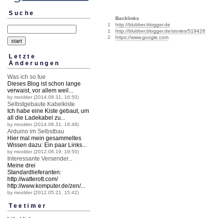
Suche
Backlinks
1
http://blubber.blogger.de
1
http://blubber.blogger.de/stories/519426
2
https://www.google.com
Letzte
Änderungen
Was ich so tue
Dieses Blog ist schon lange
verwaist, vor allem weil...
by moolder (2014.08.31, 16:50)
Selbstgebaute Kabelkiste
Ich habe eine Kiste gebaut, um
all die Ladekabel zu...
by moolder (2014.08.31, 16:48)
Arduino im Selbstbau
Hier mal mein gesammeltes
Wissen dazu: Ein paar Links...
by moolder (2012.06.19, 19:50)
Interessante Versender...
Meine drei
Standardlieferanten:
http://watterott.
com/
http://www.komputer.
de/zen/...
by moolder (2012.05.21, 15:42)
Teetimer