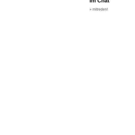
Im Chat
» mitreden!