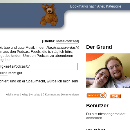
Bookmarks nach
Alter
,
Kategorie
[
Thema:
MetaPodcast
]
Der Grund
eiträge und gute Musik in den
Narzissmusverdacht
 aus den Podcast-Feeds, die ich täglich höre,
für gut befunden. Um den Podcast zu abonnieren
ngeben:
rg/metaPodcast/
Juice
recht gut.
niert, und ob er Spaß macht, würde ich mich sehr
+del.icio.us
|
+digg
|
+marktd
| 0 Kommentare |
kommentieren
Benutzer
Du bist nicht angemeldet ...
anmelden