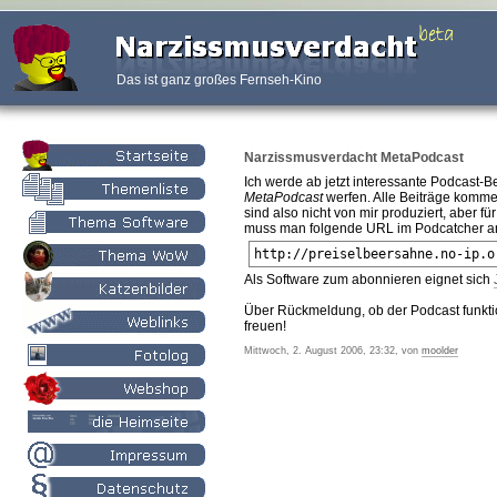
Das ist ganz großes Fernseh-Kino
Narzissmusverdacht MetaPodcast
Ich werde ab jetzt interessante Podcast-B
MetaPodcast
werfen. Alle Beiträge kommen
sind also nicht von mir produziert, aber 
muss man folgende URL im Podcatcher a
http://preiselbeersahne.no-ip.o
Als Software zum abonnieren eignet sich
Über Rückmeldung, ob der Podcast funktio
freuen!
Mittwoch, 2. August 2006, 23:32, von
moolder