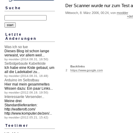
Der Scanner wurde nur zum Test a
Suche
Mittwoch, 8. März 2006, 00:24, von
moolder
+del
Letzte
Änderungen
Was ich so tue
Dieses Blog ist schon lange
verwaist, vor allem weil...
by moolder (2014.08.31, 16:50)
Selbstgebaute Kabelkiste
Backlinks
Ich habe eine Kiste gebaut, um
2
https://www.google.com
all die Ladekabel zu...
by moolder (2014.08.31, 16:48)
Arduino im Selbstbau
Hier mal mein gesammeltes
Wissen dazu: Ein paar Links...
by moolder (2012.06.19, 19:50)
Interessante Versender...
Meine drei
Standardlieferanten:
http://watterott.
com/
http://www.komputer.
de/zen/...
by moolder (2012.05.21, 15:42)
Teetimer