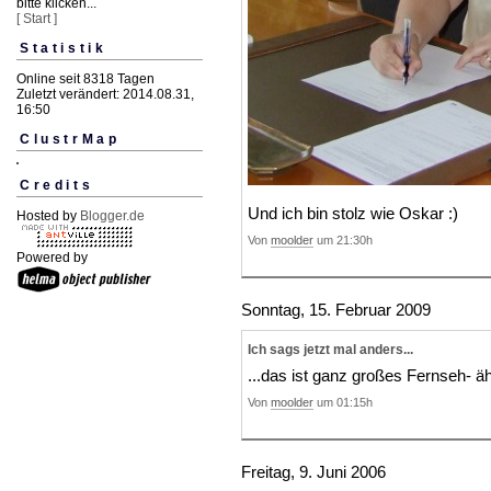
bitte klicken...
[ Start ]
Statistik
Online seit 8318 Tagen
Zuletzt verändert: 2014.08.31,
16:50
ClustrMap
Credits
Und ich bin stolz wie Oskar :)
Hosted by
Blogger.de
Von
moolder
um 21:30h
Powered by
Sonntag, 15. Februar 2009
Ich sags jetzt mal anders...
...das ist ganz großes Fernseh- ä
Von
moolder
um 01:15h
Freitag, 9. Juni 2006