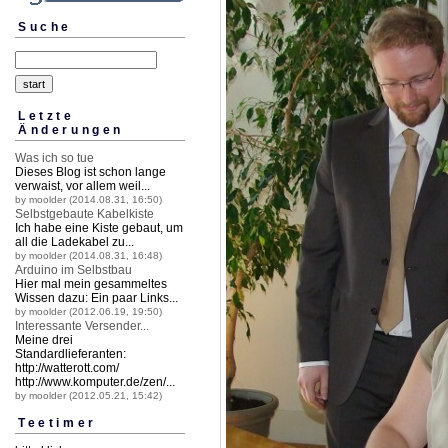
Suche
Letzte
Änderungen
Was ich so tue
Dieses Blog ist schon lange
verwaist, vor allem weil...
by moolder (2014.08.31, 16:50)
Selbstgebaute Kabelkiste
Ich habe eine Kiste gebaut, um
all die Ladekabel zu...
by moolder (2014.08.31, 16:48)
Arduino im Selbstbau
Hier mal mein gesammeltes
Wissen dazu: Ein paar Links...
by moolder (2012.06.19, 19:50)
Interessante Versender...
Meine drei
Standardlieferanten:
http://watterott.
com/
http://www.komputer.
de/zen/...
by moolder (2012.05.21, 15:42)
Teetimer