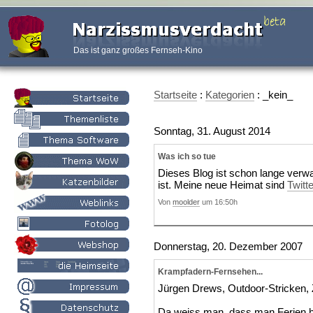
Das ist ganz großes Fernseh-Kino
Startseite
:
Kategorien
: _kein_
Sonntag, 31. August 2014
Was ich so tue
Dieses Blog ist schon lange verwai
ist. Meine neue Heimat sind
Twitte
Von
moolder
um 16:50h
Donnerstag, 20. Dezember 2007
Krampfadern-Fernsehen...
Jürgen Drews, Outdoor-Stricken,
Da weiss man, dass man Ferien h