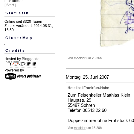
bitte klicken...
[ Start ]
Statistik
Online seit 8320 Tagen
Zuletzt verändert: 2014.08.31,
16:50
ClustrMap
Credits
Von
moolder
um 23:36h
Hosted by
Blogger.de
Powered by
Montag, 25. Juni 2007
Hotel bei Frankfurt/Hahn
Zum Felsenkeller Matthias Klein
Hauptstr. 29
55487 Sohren
Telefon 06543 22 60
Doppelzimmer ohne Frühstück 60
Von
moolder
um 16:20h