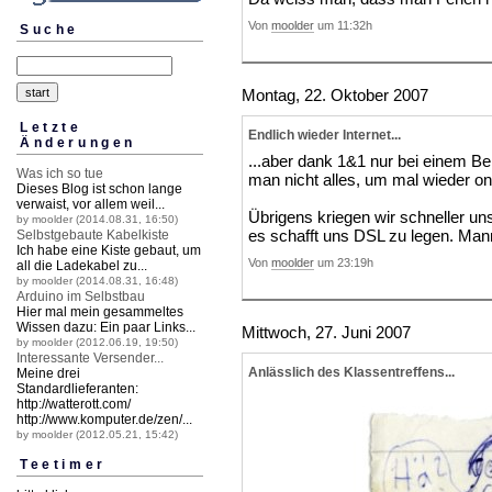
Von
moolder
um 11:32h
Suche
Montag, 22. Oktober 2007
Letzte
Endlich wieder Internet...
Änderungen
...aber dank 1&1 nur bei einem B
Was ich so tue
man nicht alles, um mal wieder onl
Dieses Blog ist schon lange
verwaist, vor allem weil...
Übrigens kriegen wir schneller u
by moolder (2014.08.31, 16:50)
es schafft uns DSL zu legen. M
Selbstgebaute Kabelkiste
Ich habe eine Kiste gebaut, um
Von
moolder
um 23:19h
all die Ladekabel zu...
by moolder (2014.08.31, 16:48)
Arduino im Selbstbau
Hier mal mein gesammeltes
Wissen dazu: Ein paar Links...
Mittwoch, 27. Juni 2007
by moolder (2012.06.19, 19:50)
Interessante Versender...
Anlässlich des Klassentreffens...
Meine drei
Standardlieferanten:
http://watterott.
com/
http://www.komputer.
de/zen/...
by moolder (2012.05.21, 15:42)
Teetimer