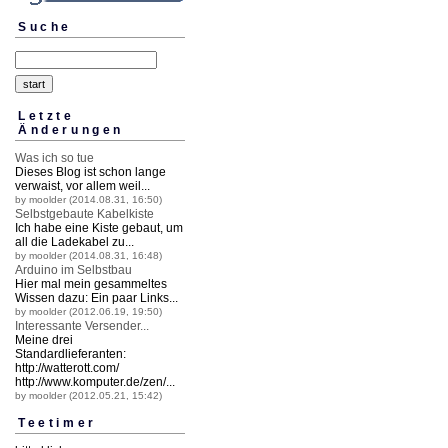
Suche
Letzte
Änderungen
Was ich so tue
Dieses Blog ist schon lange
verwaist, vor allem weil...
by moolder (2014.08.31, 16:50)
Selbstgebaute Kabelkiste
Ich habe eine Kiste gebaut, um
all die Ladekabel zu...
by moolder (2014.08.31, 16:48)
Arduino im Selbstbau
Hier mal mein gesammeltes
Wissen dazu: Ein paar Links...
by moolder (2012.06.19, 19:50)
Interessante Versender...
Meine drei
Standardlieferanten:
http://watterott.
com/
http://www.komputer.
de/zen/...
by moolder (2012.05.21, 15:42)
Teetimer