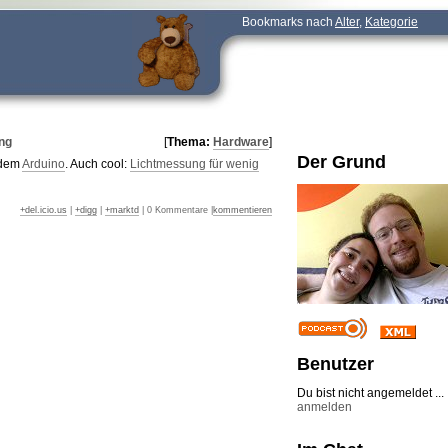
Bookmarks nach
Alter
,
Kategorie
ng
[
Thema:
Hardware
]
Der Grund
 dem
Arduino
. Auch cool:
Lichtmessung für wenig
+del.icio.us
|
+digg
|
+marktd
| 0 Kommentare |
kommentieren
Benutzer
Du bist nicht angemeldet ...
anmelden