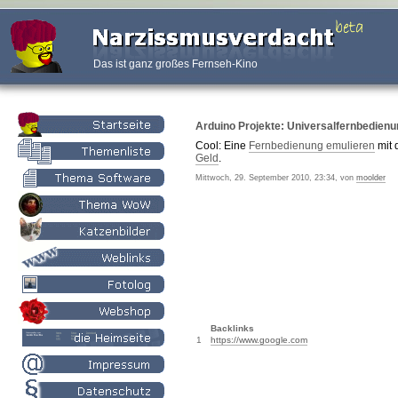
Das ist ganz großes Fernseh-Kino
Arduino Projekte: Universalfernbedienu
Cool: Eine
Fernbedienung emulieren
mit
Geld
.
Mittwoch, 29. September 2010, 23:34, von
moolder
Backlinks
1
https://www.google.com