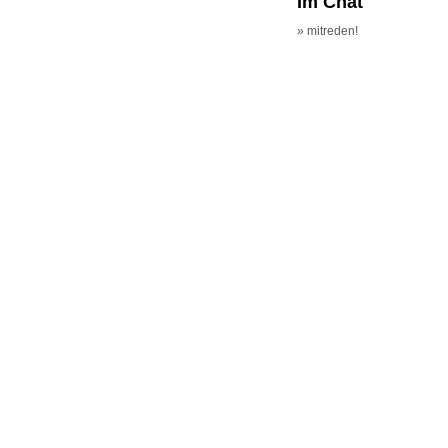
Im Chat
» mitreden!