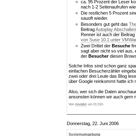
ca. 95 Prozent der Leser 
nach 1-2 Seitenaufrufen wi
Die restlichen 5 Prozent s
sauoft wieder.
Besonders gut geht das
The
Beitrag
Autoplay Abschalte
Renner ist auch der Beitrag
von Suse 10.1 unter VMWa
Zwei Drittel der
Besuche
fi
sagt aber nicht so viel aus,
der
Besucher
diesen Brows
Solche Infos sind schon ganz spa
einfachen Besucherzähler eingebau
zwei oder drei Leute das Blog lese
über Google reinkommt hatte ich n
Also, wer sich die Daten anscha
ansonsten können wir auch gern m
Von
moolder
um 01:01h
Donnerstag, 22. Juni 2006
Systemumgebung