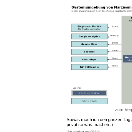
zum Verg
Sowas mach ich den ganzen Tag au
privat so was machen :)
Von
moolder
um 00:34h