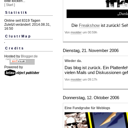
bitte klicken...
[ Start ]
Statistik
Online seit 8319 Tagen
Zuletzt verändert: 2014.08.31,
Die
Freakshow
ist zurück! Se
16:50
Von
moolder
um 00:59h
ClustrMap
Credits
Dienstag, 21. November 2006
Hosted by
Blogger.de
Wieder da.
Das blog ist zurück. Ein Plattenfe
Powered by
vielen Mails und Diskussionen gefü
Von
moolder
um 09:17h
Donnerstag, 12. Oktober 2006
Eine Fundgrube für Weblogs