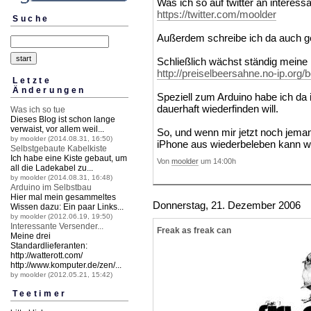
Was ich so auf twitter an interessa
https://twitter.com/moolder
Suche
Außerdem schreibe ich da auch gel
Schließlich wächst ständig mein
http://preiselbeersahne.no-ip.org
Letzte
Änderungen
Speziell zum Arduino habe ich da in
dauerhaft wiederfinden will.
Was ich so tue
Dieses Blog ist schon lange
verwaist, vor allem weil...
So, und wenn mir jetzt noch jeman
by moolder (2014.08.31, 16:50)
iPhone aus wiederbeleben kann wär
Selbstgebaute Kabelkiste
Ich habe eine Kiste gebaut, um
Von
moolder
um 14:00h
all die Ladekabel zu...
by moolder (2014.08.31, 16:48)
Arduino im Selbstbau
Hier mal mein gesammeltes
Donnerstag, 21. Dezember 2006
Wissen dazu: Ein paar Links...
by moolder (2012.06.19, 19:50)
Interessante Versender...
Freak as freak can
Meine drei
Standardlieferanten:
http://watterott.
com/
http://www.komputer.
de/zen/...
by moolder (2012.05.21, 15:42)
Teetimer